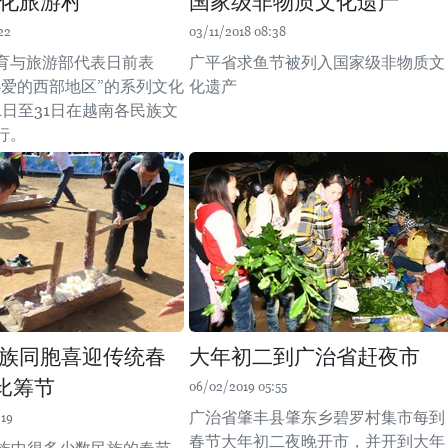
化旅游村
国家级非物质文化遗产
22
03/11/2018 08:38
育与旅游部代表日前表
广平省求鱼节被列入国家级非物质文
心爱的西部地区”的系列文化
化遗产
1日至31日在越南各民族文
行。
族同胞喜迎传统春
大年初二到广治省赶夜市
比筹节
06/02/2019 05:55
广治省肇丰县肇东乡碧罗村集市每到
:19
春节大年初二夜晚开市，并开到大年