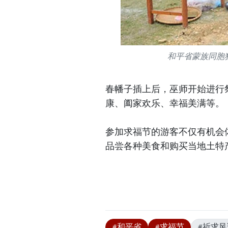
和平省蒙族同胞
春幡子插上后，巫师开始进行
康、阖家欢乐、幸福美满等。
参加求福节的游客不仅有机会
品尝各种美食和购买当地土特产
#和平省
#求福节
#祈求