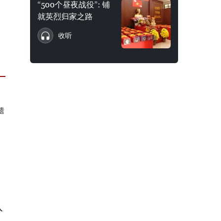
“500个昼夜战役”: 铺
就英烈归家之路
收听
入