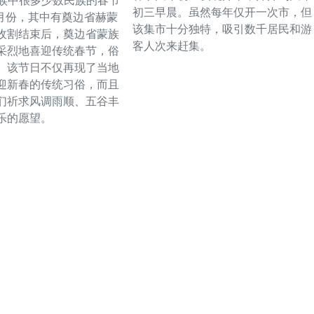
民族中很多少数民族的春节
初三早晨。虽然每年仅开一次市，但
1月份，其中有奠边省赫蒙
该集市十分独特，吸引数千居民和游
收割结束后，奠边省蒙族
客人次来赶集。
采烈地喜迎传统春节，俗
。该节日不仅再现了当地
迎新春的传统习俗，而且
们祈求风调雨顺、五谷丰
乐的愿望。