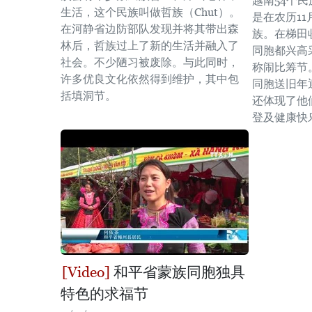
越南54个
生活，这个民族叫做哲族（Chut）。
是在农历1
在河静省边防部队发现并将其带出森
族。在梯田
林后，哲族过上了新的生活并融入了
同胞都兴高
社会。不少陋习被废除。与此同时，
称闹比筹节
许多优良文化依然得到维护，其中包
同胞送旧年
括填洞节。
还体现了他
登及健康快
和平省蒙族同胞独具
特色的求福节