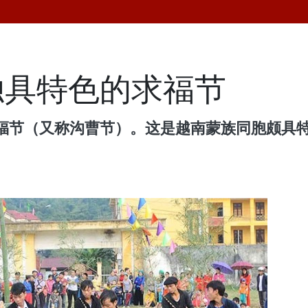
独具特色的求福节
福节（又称沟曹节）。这是越南蒙族同胞颇具