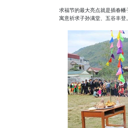
求福节的最大亮点就是插春幡
寓意祈求子孙满堂、五谷丰登