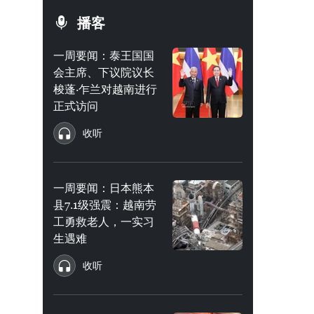
播客
一周要闻：泰王国国
会主席、下议院议长
梭蓬·乍兰对越南进行
正式访问
收听
一周要闻：日本熊本
县7.1级强震：越南劳
工勇救老人，一实习
生遇难
收听