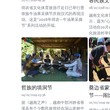
各民族文
21/07/2018 09:59
得农省文化体育旅游厅近日已举行墨
08/10/2018 01:
侬族牛油果采摘节庆祝仪式的再现活
越南文化体
动。这是“2018年得农—牛油果采摘
示，题为“
节”系列活动的开端。
活动自10月
化旅游村举
哲族的填洞节
奠边省蒙
节——闹
04/01/2019 03:56
据《越南之声》，越南中部河静省香
02/02/2019 09
溪县有个少数民族曾经在深山老林中