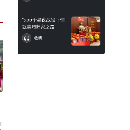
“500个昼夜战役”: 铺
就英烈归家之路
收听
，
栋