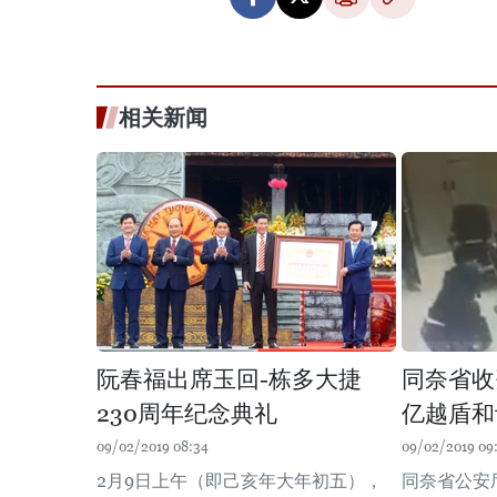
相关新闻
阮春福出席玉回-栋多大捷
同奈省收
230周年纪念典礼
亿越盾和
09/02/2019 08:34
09/02/2019 09:
2月9日上午（即己亥年大年初五），
同奈省公安