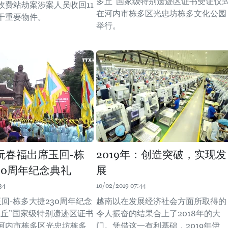
多丘”国家级特别遗迹区证书受证仪
收费站劫案涉案人员收回11
在河内市栋多区光忠坊栋多文化公园
干重要物件。
举行。
阮春福出席玉回-栋
2019年：创造突破，实现发
30周年纪念典礼
展
34
10/02/2019 07:44
回-栋多大捷230周年纪念
越南以在发展经济社会方面所取得的
多丘”国家级特别遗迹区证书
令人振奋的结果合上了2018年的大
河内市栋多区光忠坊栋多
门。凭借这一有利基础，2019年伊