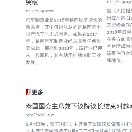
突破
11/02/2019 03:
据《人民报》
11/02/2019 02:20
日在河内召
汽车制造业是2018年越南经济增长的
东盟峰会(WE
新亮点，其中值得注意的是越南首个
2018年
国产汽车已正式问世。如果在2017
在各方面取
年，越南汽车制造业尚未取得任何显
区逐渐成为
著成就，那么到2018年，该行业已迎
该事件再次
来一股新风，其有助于推动辅助工业
和地位。
发展。
更多
泰国国会主席兼下议院议长结束对越
07/08/2026 15:17
8月7日晚，泰王国国会主席兼下议院议长索蓬·扎
会主席陈青敏邀请于8月5日至7日对越南进行的正