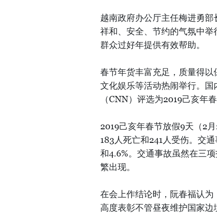
越南政府办公厅主任梅进勇部长
祥和、安全、节约的气氛中举
群众过好年提供有效帮助。
春节年货丰富充足，质量得以
文化娱乐等活动热闹举行。国
（CNN）评选为2019己亥
2019己亥年春节放假9天（2
183人死亡和241人受伤。交
和4.6%。交通事故虽然在三
繁出现。
在会上作结论时，阮春福认为
高度表彰不管昼夜维护国家边