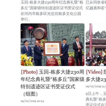
玉回-栋多大捷230周年纪念典礼暨“栋
已从同奈省
多丘”国家级特别遗迹区证书受证仪式
亿越盾和若
在河内市栋多区光忠坊栋多文化公园
举行。
玉回-栋多大捷230周
年纪念典礼暨“栋多丘”国家级
多大捷2
特别遗迹区证书受证仪式
09/02/2019 11:
（组图）
9日上午，玉
典礼暨“栋
09/02/2019 10:24
受证仪式在