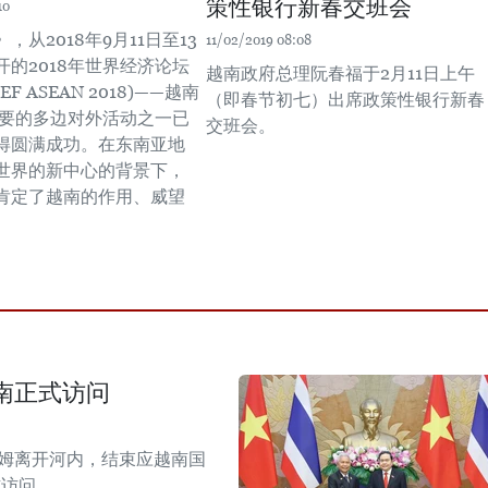
策性银行新春交班会
10
，从2018年9月11日至13
11/02/2019 08:08
开的2018年世界经济论坛
越南政府总理阮春福于2月11日上午
F ASEAN 2018)——越南
（即春节初七）出席政策性银行新春
最重要的多边对外活动之一已
交班会。
得圆满成功。在东南亚地
世界的新中心的背景下，
肯定了越南的作用、威望
南正式访问
拉姆离开河内，结束应越南国
式访问。