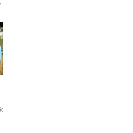
视
家
，