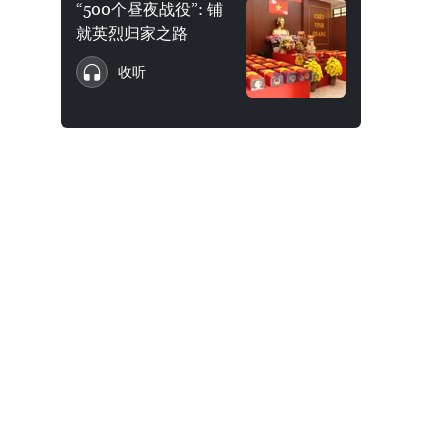
“500个昼夜战役”: 铺
就英烈归家之路
收听