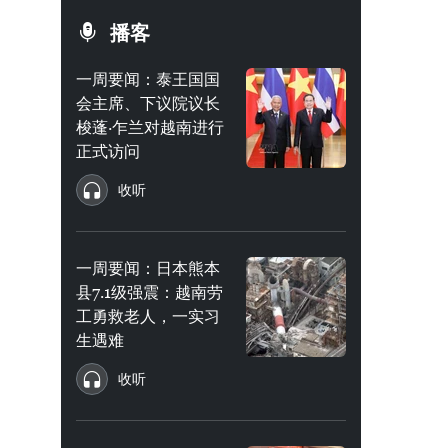
播客
一周要闻：泰王国国
会主席、下议院议长
梭蓬·乍兰对越南进行
正式访问
收听
一周要闻：日本熊本
县7.1级强震：越南劳
工勇救老人，一实习
生遇难
收听