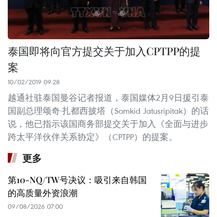
泰国即将向官方提交关于加入CPTPP的提
案
10/02/2019 09:28
越通社驻泰国曼谷记者报道，泰国媒体2月9日援引泰
国副总理颂奇·扎都西披塔（Somkid Jatusripitak）的话
说，他已指示该国商务部提交关于加入《全面与进步
跨太平洋伙伴关系协定》（CPTPP）的提案。
更多
第10-NQ/TW号决议：吸引来自韩国
的高质量外资浪潮
09/08/2026 07:00