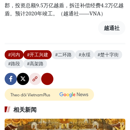
郡，投资总额9.5万亿越盾，拆迁补偿经费4.2万亿越
盾。预计2020年竣工。（越通社——VNA）
越通社
#河内
#开工兴建
#二环路
#永绥
#楚十字街
#路段
#高架路
Theo dõi VietnamPlus
相关新闻