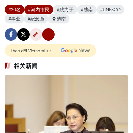
#20名
#河内市民
#致力于
#越南
#UNESCO
#事业
#纪念章
越南
Theo dõi VietnamPlus
相关新闻