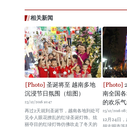
相关新闻
圣诞将至 越南多地
沉浸节日氛围（组图）
南全国各
的欢乐气
23/12/2016 10:47
再过2天就到圣诞节，越南各地到处可
25/12/2016 08:
见令人眼花撩乱的红绿圣诞灯饰。炫
12月24日
丽夺目的红绿灯饰仿佛吹走了冬天的
胡志明市等