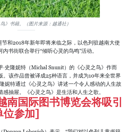
之鸟》书籍。（图片来源：越通社）
圣诞节和2018年新年即将来临之际，以色列驻越南大使
在河内书街联合举行“倾听心灵的鸟鸣”活动。
隆妮特（Michal Snunit）的《心灵之鸟》作而
。该作品曾被译成25种语言，并成为10年来全世界
史隆妮特通过《心灵之鸟》讲述一个令人感动的人生故
情感抽屉。《心灵之鸟》是生活和人生之歌。
六次越南国际图书博览会将吸引
单位参加]
nron Lobovich）表示，“我们对以色列儿童书籍