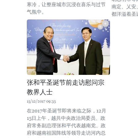
寒冷，让整座城市沉浸在喜乐与过节
南定、乂安
气氛中。
都洋溢着圣
张和平圣诞节前走访慰问宗
教界人士
15/12/2017 09:35
在2017年圣诞节即将来临之际，12月
15日上午，越共中央政治局委员、政
府常务副总理张和平代表越南党、政
府和越南祖国阵线等领导走访河内总