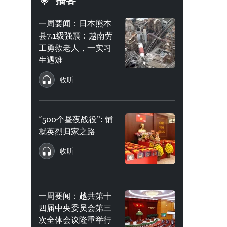
播客
一周要闻：日本熊本
县7.1级强震：越南劳
工勇救老人，一实习
生遇难
收听
“500个昼夜战役”: 铺
就英烈归家之路
收听
一周要闻：越共第十
四届中央委员会第三
次全体会议隆重举行