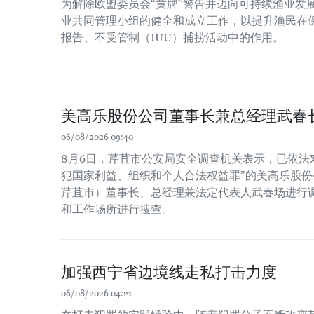
为解除欧盟委员会“黄牌”警告并迈向可持续渔业发
业共同管理小组的健全和成立工作，以提升渔民在
报告、不受管制（IUU）捕捞活动中的作用。
美高乐股份公司董事长兼总经理武春
06/08/2026 09:40
8月6日，芹苴市公安局安全调查机关表示，已依法
犯国家利益、组织和个人合法权益罪”的美高乐股份公
芹苴市）董事长、总经理兼法定代表人武春场进行
和工作场所进行搜查。
加强西宁省边境线走私打击力度
06/08/2026 04:21