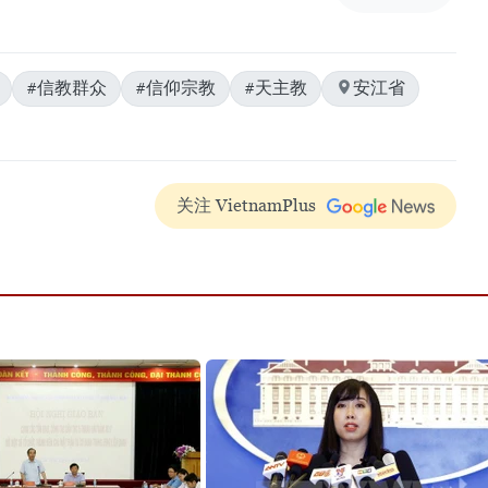
#信教群众
#信仰宗教
#天主教
安江省
关注 VietnamPlus