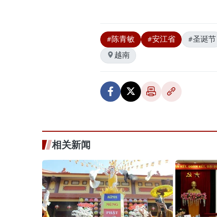
#陈青敏
#安江省
#圣诞节
越南
相关新闻