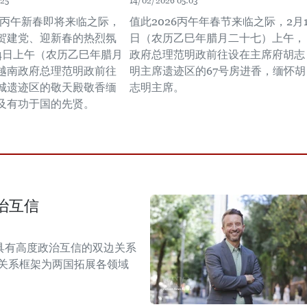
:25
14/02/2026 05:03
6年丙午新春即将来临之际，
值此2026丙午年春节来临之际，2月1
贺建党、迎新春的热烈氛
日（农历乙巳年腊月二十七）上午，
14日上午（农历乙巳年腊月
政府总理范明政前往设在主席府胡志
越南政府总理范明政前往
明主席遗迹区的67号房进香，缅怀胡
城遗迹区的敬天殿敬香缅
志明主席。
及有功于国的先贤。
治互信
具有高度政治互信的双边关系
伴关系框架为两国拓展各领域