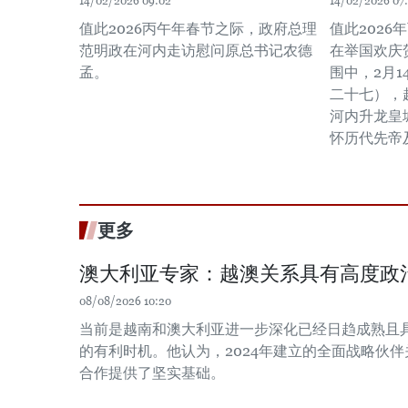
14/02/2026 09:02
14/02/2026 07
值此2026丙午年春节之际，政府总理
值此202
范明政在河内走访慰问原总书记农德
在举国欢庆
孟。
围中，2月
二十七），
河内升龙皇
怀历代先帝
更多
澳大利亚专家：越澳关系具有高度政
08/08/2026 10:20
当前是越南和澳大利亚进一步深化已经日趋成熟且
的有利时机。他认为，2024年建立的全面战略伙
合作提供了坚实基础。