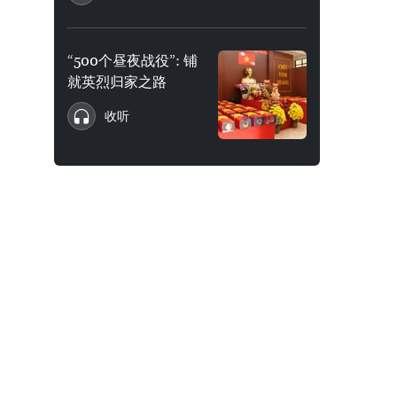
“500个昼夜战役”: 铺
就英烈归家之路
收听