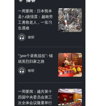
播客
一周要闻：日本熊本
县7.1级强震：越南劳
工勇救老人，一实习
生遇难
收听
“500个昼夜战役”: 铺
就英烈归家之路
收听
一周要闻：越共第十
四届中央委员会第三
次全体会议隆重举行