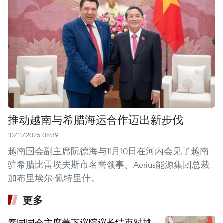
推动越南与希腊海运合作迈出新步伐
10/11/2025 08:39
越南国会副主席阮德海与11月10日在河内会见了越南
驻希腊比雷埃夫斯市名誉领事、Aerius能源集团总裁
加布里埃尔·佩特里什。
更多
泰国国会主席兼下议院议长结束对越