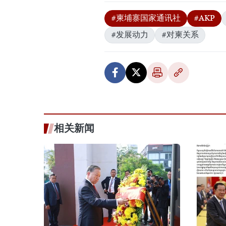
#柬埔寨国家通讯社
#AKP
#发展动力
#对柬关系
相关新闻