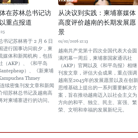
体在苏林总书记访
从决议到实践：柬埔寨媒体
以重点报道
高度评价越南的长期发展愿
景
:25
书记苏林将于 2 月 6 日
01/02/2026 12:13
国进行国事访问前夕，柬
越南共产党第十四次全国代表大会圆
流媒体和新闻机构，包括
满闭幕一周后，柬埔寨国家通讯社
社（AKP）、《和平岛
（AKP）官网以及《和平岛报》相继
Santepheap）、《新柬埔
刊发文章，评估大会成果，重点强调
mpuchea Thmey
越南至2045年的发展愿景以及在创
等，连续密集刊发文章和新闻
思维基础上提出的一系列重要解决方
介绍苏林总书记及越南高
案，旨在推动越南迈入以社会主义为
将对柬埔寨进行的访问。
方向的和平、独立、民主、富强、繁
荣、文明和幸福的发展新纪元。