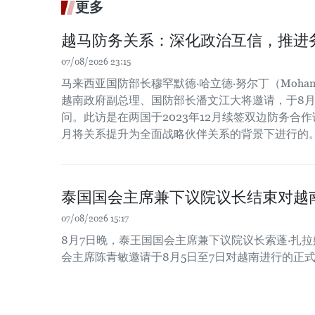
更多
越马防务关系：深化政治互信，推进
07/08/2026 23:15
马来西亚国防部长穆罕默德·哈立德·努尔丁（Mohamed Kh
越南政府副总理、国防部长潘文江大将邀请，于8月
问。此访是在两国于2023年12月续签双边防务合作谅
月将关系提升为全面战略伙伴关系的背景下进行的
泰国国会主席兼下议院议长结束对越
07/08/2026 15:17
8月7日晚，泰王国国会主席兼下议院议长索蓬·扎
会主席陈青敏邀请于8月5日至7日对越南进行的正