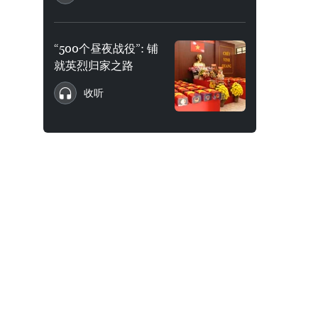
“500个昼夜战役”: 铺
就英烈归家之路
收听