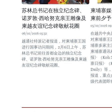
苏林总书记在独立纪念碑、
柬埔寨媒
诺罗敦·西哈努克亲王雕像及
柬前夕予
柬越友谊纪念碑敬献花圈
05/02/2026 09
在越共中央总
06/02/2026 05:52
对柬埔寨王
越通社特派记者报道，对柬埔寨王国
埔寨多家主
进行国事访问期间，2月6日上午，苏
柬埔寨通讯
林总书记前往首都金边的独立纪念
报》（Koh 
碑、诺罗敦·西哈努克亲王雕像及柬越
寨日报》（Ka
友谊纪念碑敬献花圈。
Daily）
报道，重点
级代表团即