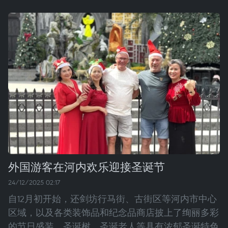
外国游客在河内欢乐迎接圣诞节
24/12/2025 02:17
自12月初开始，还剑坊行马街、古街区等河内市中心
区域，以及各类装饰品和纪念品商店披上了绚丽多彩
的节日盛装。圣诞树、圣诞老人等具有浓郁圣诞特色