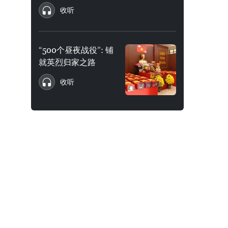
收听
“500个昼夜战役”: 铺
就英烈归家之路
收听