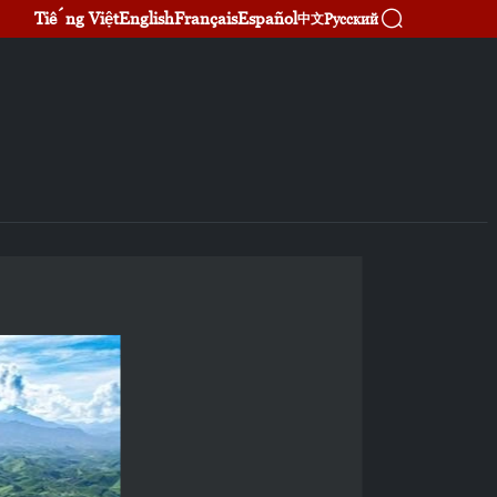
Tiếng Việt
English
Français
Español
Русский
中文