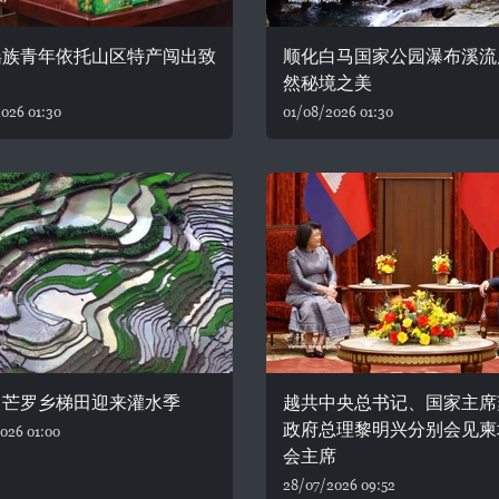
瑶族青年依托山区特产闯出致
顺化白马国家公园瀑布溪流
然秘境之美
026 01:30
01/08/2026 01:30
：芒罗乡梯田迎来灌水季
越共中央总书记、国家主席
政府总理黎明兴分别会见柬
026 01:00
会主席
28/07/2026 09:52