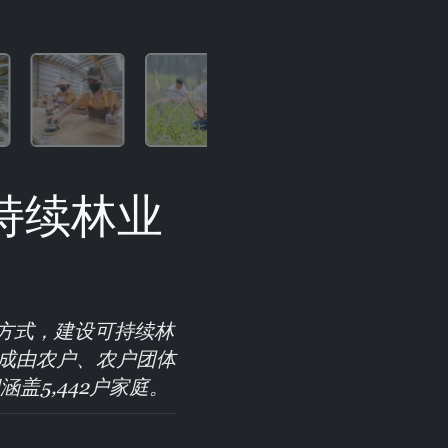
持续林业
方式，建设可持续林
成由农户、农户团体
盖5,442户家庭。