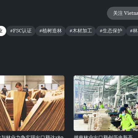
关注 Vietn
业
#FSC认证
#植树造林
#木材加工
#生态保护
#
与林业力争实现出口额达180
越南林业出口额创历史新高