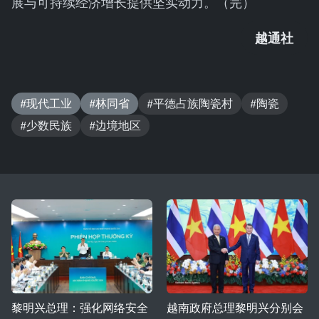
展与可持续经济增长提供坚实动力。（完）
越通社
#现代工业
#林同省
#平德占族陶瓷村
#陶瓷
#少数民族
#边境地区
黎明兴总理：强化网络安全
越南政府总理黎明兴分别会