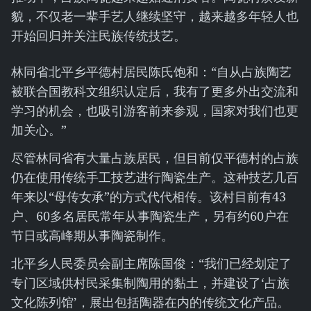
貌，不仅老一辈手艺人继续坚守，越来越多年轻人也
开始回归并关注民族传统技艺。
林同省北平乡平德村居民陈氏饱和：“自从占族陶艺
被联合国教科文组织认定后，我有了更多外出交流和
学习的机会，也吸引游客前来参观，国家对我们也更
加关心。”
尽管林同省有大量占族居民，但目前仅平德村的占族
仍在使用传统手工技艺进行陶瓷生产。这种技艺几百
年来以“母传女承”的方式代代相传。该村目前有43
户、60多名居民常年从事陶瓷生产，另有约60户在
节日或高峰期从事陶瓷制作。
北平乡人民委员会副主席陈国俊：“我们已经划定了
专门区域供村民采集制陶用的黏土，并建设了‘占族
文化陈列馆’，展出包括陶器在内的传统文化产品。