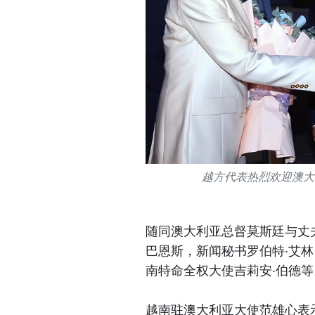
越方代表热烈欢迎澳大
随同澳大利亚总督莫斯廷与丈
巴恩斯，新闻秘书罗伯特·艾
南特命全权大使吉莉安·伯德等
越南驻澳大利亚大使范雄心表