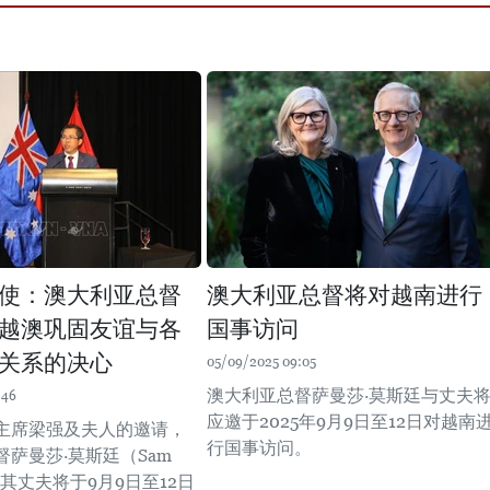
使：澳大利亚总督
澳大利亚总督将对越南进行
越澳巩固友谊与各
国事访问
关系的决心
05/09/2025 09:05
澳大利亚总督萨曼莎·莫斯廷与丈夫
:46
应邀于2025年9月9日至12日对越南
主席梁强及夫人的邀请，
行国事访问。
萨曼莎·莫斯廷（Sam
）与其丈夫将于9月9日至12日