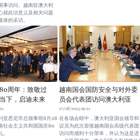
国事访问。越南驻澳大利
心就此访意义及相关问题
媒体的采访。
80周年：致敬过
越南国会国防安全与对外委
当下，启迪未来
员会代表团访问澳大利亚
21
27/08/2025 09:21
利亚悉尼市总领事馆8月28
在各场会晤中，澳大利亚国会领导和
南社会主义共和国国庆80
议员为此次迎接越南国会高级代表团
礼。
访问而感到十分荣幸，并认为这是进