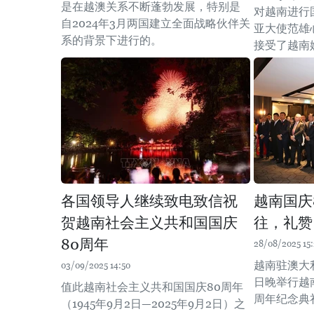
是在越澳关系不断蓬勃发展，特别是
对越南进行
自2024年3月两国建立全面战略伙伴关
亚大使范雄
系的背景下进行的。
接受了越南
各国领导人继续致电致信祝
越南国庆
贺越南社会主义共和国国庆
往，礼赞
80周年
28/08/2025 15:
越南驻澳大
03/09/2025 14:50
日晚举行越
值此越南社会主义共和国国庆80周年
周年纪念典
（1945年9月2日—2025年9月2日）之