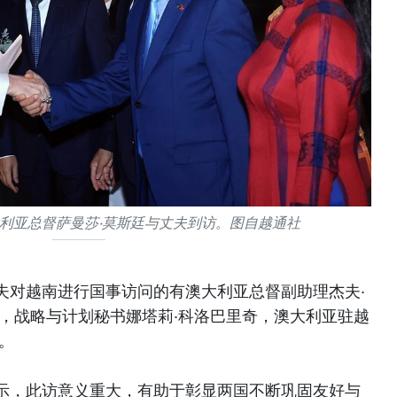
利亚总督萨曼莎·莫斯廷与丈夫到访。图自越通社
夫对越南进行国事访问的有澳大利亚总督副助理杰夫·
林，战略与计划秘书娜塔莉·科洛巴里奇，澳大利亚驻越
。
示，此访意义重大，有助于彰显两国不断巩固友好与