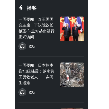
播客
一周要闻：泰王国国
会主席、下议院议长
梭蓬·乍兰对越南进行
正式访问
收听
一周要闻：日本熊本
县7.1级强震：越南劳
工勇救老人，一实习
生遇难
收听