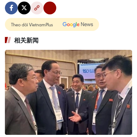
Theo dõi VietnamPlus
相关新闻