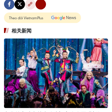
Theo dõi VietnamPlus
相关新闻