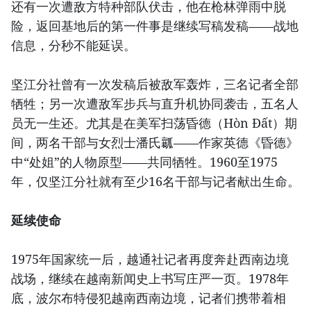
还有一次遭敌方特种部队伏击，他在枪林弹雨中脱
险，返回基地后的第一件事是继续写稿发稿——战地
信息，分秒不能延误。
坚江分社曾有一次发稿后被敌军轰炸，三名记者全部
牺牲；另一次遭敌军步兵与直升机协同袭击，五名人
员无一生还。尤其是在美军扫荡昏德（Hòn Đất）期
间，两名干部与女烈士潘氏瓤——作家英德《昏德》
中“处姐”的人物原型——共同牺牲。1960至1975
年，仅坚江分社就有至少16名干部与记者献出生命。
延续使命
1975年国家统一后，越通社记者再度奔赴西南边境
战场，继续在越南新闻史上书写庄严一页。1978年
底，波尔布特侵犯越南西南边境，记者们携带着相