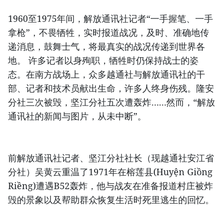
1960至1975年间，解放通讯社记者“一手握笔、一手
拿枪”，不畏牺牲，实时报道战况，及时、准确地传
递消息，鼓舞士气，将最真实的战况传递到世界各
地。 许多记者以身殉职，牺牲时仍保持战士的姿
态。在南方战场上，众多越通社与解放通讯社的干
部、记者和技术员献出生命，许多人终身伤残。隆安
分社三次被毁，坚江分社五次遭轰炸……然而，“解放
通讯社的新闻与图片，从未中断”。
前解放通讯社记者、坚江分社社长（现越通社安江省
分社）吴黄云重温了1971年在榕莲县(Huyện Giồng
Riềng)遭遇B52轰炸，他与战友在准备报道村庄被炸
毁的景象以及帮助群众恢复生活时死里逃生的回忆。