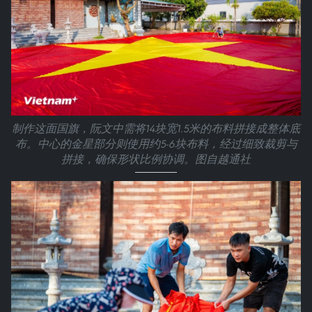
制作这面国旗，阮文中需将14块宽1.5米的布料拼接成整体底
布。中心的金星部分则使用约5-6块布料，经过细致裁剪与
拼接，确保形状比例协调。图自越通社