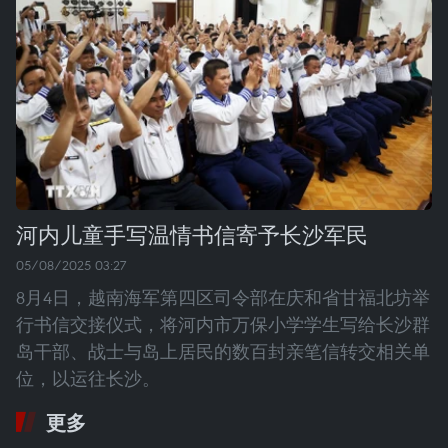
河内儿童手写温情书信寄予长沙军民
05/08/2025 03:27
8月4日，越南海军第四区司令部在庆和省甘福北坊举
行书信交接仪式，将河内市万保小学学生写给长沙群
岛干部、战士与岛上居民的数百封亲笔信转交相关单
位，以运往长沙。
更多