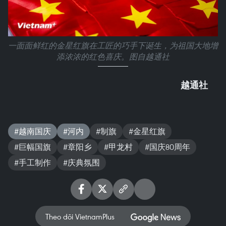
一面面鲜红的金星红旗在工匠的巧手下诞生，为祖国大地增
添浓浓的红色喜庆。图自越通社
越通社
#越南国庆
#河内
#制旗
#金星红旗
#巨幅国旗
#章阳乡
#甲龙村
#国庆80周年
#手工制作
#庆典氛围
Theo dõi VietnamPlus