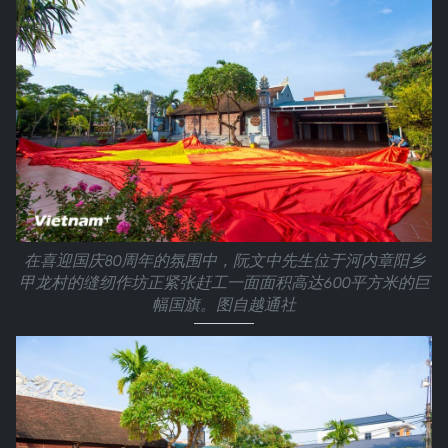
在喜迎国庆80周年的氛围中，阮文中先生位于河内章阳乡
甲龙村的缝纫作坊正紧张赶工一面面积高达600平方米的巨
幅国旗。图自越通社