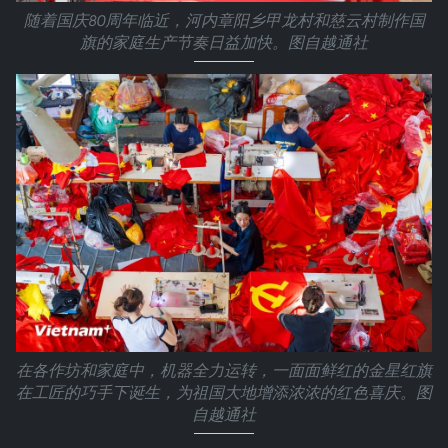
随着国庆80周年临近，河内章阳乡甲龙村和慈云村制作国
旗的家庭生产节奏日益加快。图自越通社
在各作坊和家庭中，机器全力运转，一面面鲜红的金星红旗
在工匠的巧手下诞生，为祖国大地增添浓浓的红色喜庆。图
自越通社