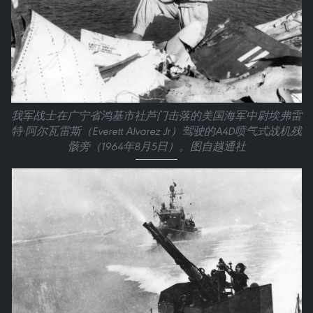
我军战士在广宁省鸿基市社芦门击落的美国海军中尉埃弗雷
特·阿尔瓦雷斯（Everett Alvarez Jr）驾驶的A4D喷气式战机残
骸旁（1964年8月5日）。图自越通社