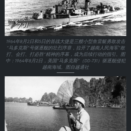
1964年8月2日和5日的首战大捷是三艘小型鱼雷艇勇敢攻击
“马多克斯”号驱逐舰的壮烈序章，拉开了越南人民海军“敢
打、会打、打必胜”精神的序幕，成为后续行动的指引。图
中：1964年8月2日，美国“马多克斯”（DD-731）驱逐舰侵犯
越南海域。图自越通社