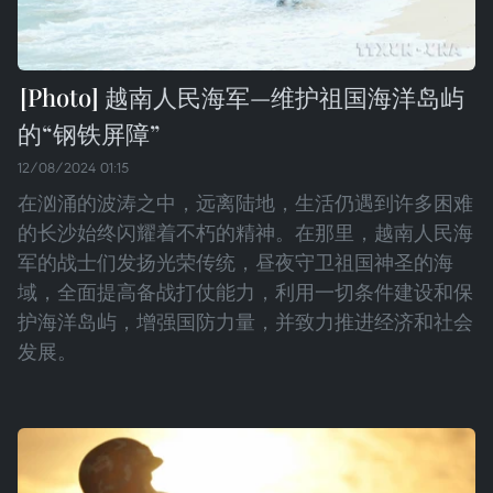
越南人民海军—维护祖国海洋岛屿
的“钢铁屏障”
12/08/2024 01:15
在汹涌的波涛之中，远离陆地，生活仍遇到许多困难
的长沙始终闪耀着不朽的精神。在那里，越南人民海
军的战士们发扬光荣传统，昼夜守卫祖国神圣的海
域，全面提高备战打仗能力，利用一切条件建设和保
护海洋岛屿，增强国防力量，并致力推进经济和社会
发展。