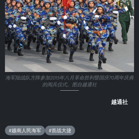
海军陆战队方阵参加2015年八月革命胜利暨国庆70周年庆典
的阅兵仪式。图自越通社
越通社
#越南人民海军
#首战大捷