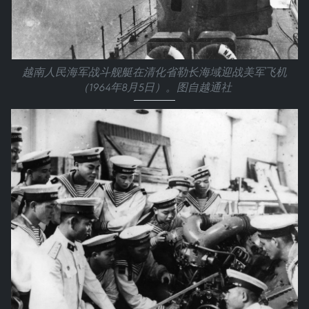
越南人民海军战斗舰艇在清化省勒长海域迎战美军飞机
（1964年8月5日）。图自越通社