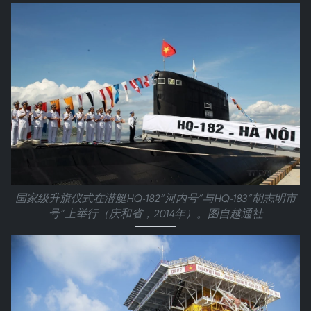
国家级升旗仪式在潜艇HQ-182“河内号”与HQ-183“胡志明市
号”上举行（庆和省，2014年）。图自越通社