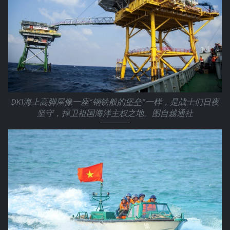
DK1海上高脚屋像一座“钢铁般的堡垒”一样，是战士们日夜
坚守，捍卫祖国海洋主权之地。图自越通社