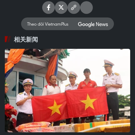
Theo dõi VietnamPlus
相关新闻