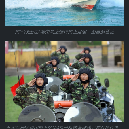
海军战士在B藩荣岛上进行海上巡逻。图自越通社
海军军种M 47团旗下的第474号机械营圆满完成各项任务，