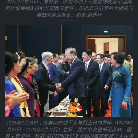
2025年7月23日，海警第二区司令部正式接领对岘港市越南
英雄母亲阮氏话的长期赡养责任，以此表达对其巨大牺牲与
奉献的崇高敬意。图自 越通社
2025年7月24日，值越南伤残军人与烈士日78周年（1947年7
月27日－2025年7月27日）之际，越共中央总书记苏林、国
家主席梁强、政府总理范明政以及党和国家高级领导人在河