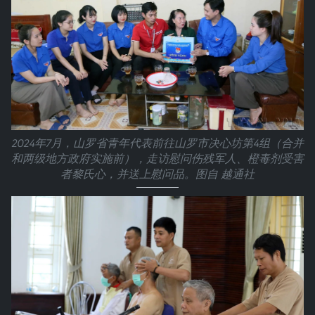
2024年7月，山罗省青年代表前往山罗市决心坊第4组（合并
和两级地方政府实施前），走访慰问伤残军人、橙毒剂受害
者黎氏心，并送上慰问品。图自 越通社