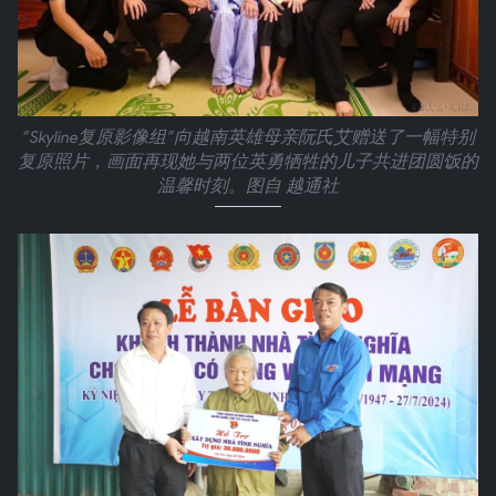
“Skyline复原影像组”向越南英雄母亲阮氏艾赠送了一幅特别
复原照片，画面再现她与两位英勇牺牲的儿子共进团圆饭的
温馨时刻。图自 越通社