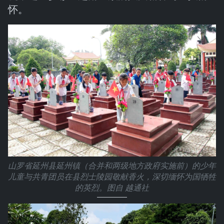
怀。
山罗省延州县延州镇（合并和两级地方政府实施前）的少年
儿童与共青团员在县烈士陵园敬献香火，深切缅怀为国牺牲
的英烈。图自 越通社