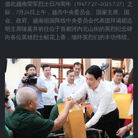
值此越南荣军烈士日78周年（1947.7.27—2025.7.27）之
际，7月24日上午，越共中央委员会、国家主席、国
会、政府、越南祖国阵线中央委员会代表团拜谒胡志
明主席陵墓并前往位于首都河内北山街的英烈纪念碑
向各位英雄烈士献花上香，缅怀英烈们的丰功伟绩。