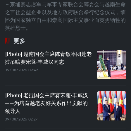
－柬埔寨志愿军与军事专家联合会筹委会与越南生命
之言社会型企业以及地方政府联合举行纪念仪式，缅
怀为国家独立自由和崇高国际主义事业而英勇牺牲的
英雄烈士。
更多
越南国会主席陈青敏率团赴老
挝吊唁赛宋蓬·丰威汉同志
09/08/2026 09:42
老挝国会主席赛宋蓬·丰威汉
——为培育越老友好关系作出贡献的
领导人
09/08/2026 02:27