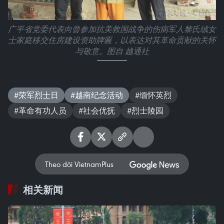
广平省党委代表向曾参加抗美救国战争的伤病军人黎氏绒女
士家庭移交住房建设资助牌匾，以表达对其革命贡献的关怀
与敬意。图自 越通社
#荣军烈士日
#越南纪念活动
#缅怀英烈
#革命有功人员
#社会优抚
#烈士陵园
Theo dõi VietnamPlus
相关新闻