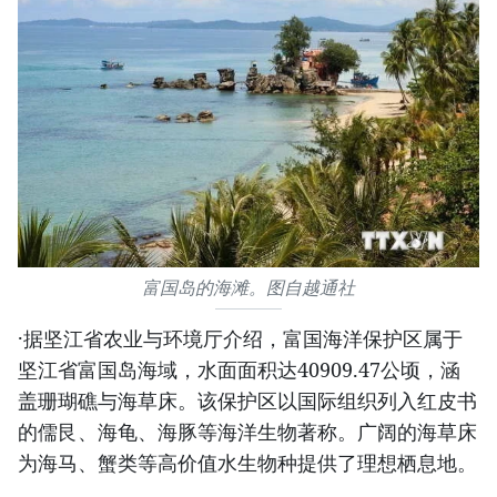
富国岛的海滩。图自越通社
·据坚江省农业与环境厅介绍，富国海洋保护区属于
坚江省富国岛海域，水面面积达40909.47公顷，涵
盖珊瑚礁与海草床。该保护区以国际组织列入红皮书
的儒艮、海龟、海豚等海洋生物著称。广阔的海草床
为海马、蟹类等高价值水生物种提供了理想栖息地。