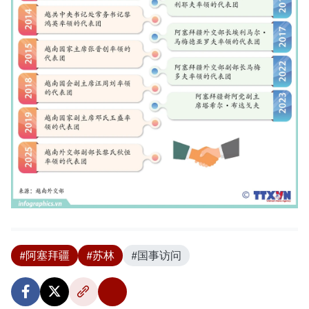
#阿塞拜疆
#苏林
#国事访问