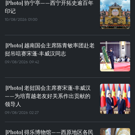
协宁亭——西宁开拓史逾百年
印记
10/08/2026 01:00
越南国会主席陈青敏率团赴老
挝吊唁赛宋蓬·丰威汉同志
09/08/2026 09:42
老挝国会主席赛宋蓬·丰威汉
——为培育越老友好关系作出贡献的
领导人
09/08/2026 02:27
得乐博物馆——西原地区各民