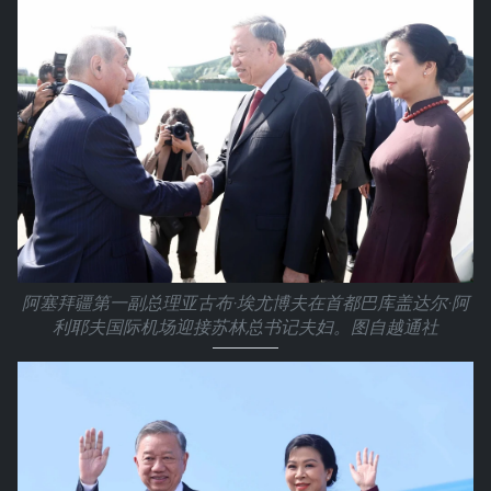
阿塞拜疆第一副总理亚古布·埃尤博夫在首都巴库盖达尔·阿
利耶夫国际机场迎接苏林总书记夫妇。图自越通社