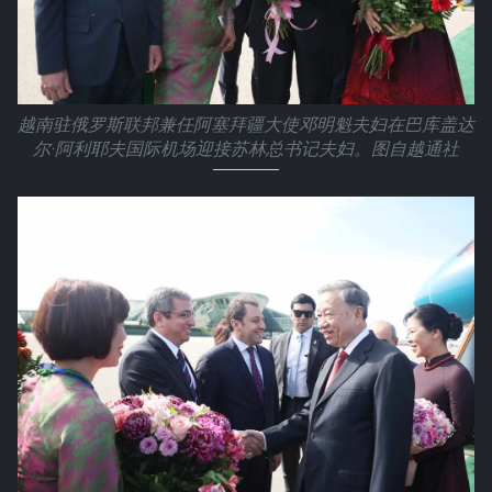
越南驻俄罗斯联邦兼任阿塞拜疆大使邓明魁夫妇在巴库盖达
尔·阿利耶夫国际机场迎接苏林总书记夫妇。图自越通社