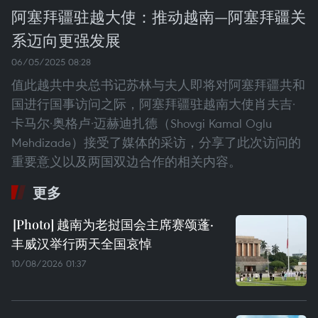
阿塞拜疆驻越大使：推动越南—阿塞拜疆关
系迈向更强发展
06/05/2025 08:28
值此越共中央总书记苏林与夫人即将对阿塞拜疆共和
国进行国事访问之际，阿塞拜疆驻越南大使肖夫吉·
卡马尔·奥格卢·迈赫迪扎德（Shovgi Kamal Oglu
Mehdizade）接受了媒体的采访，分享了此次访问的
重要意义以及两国双边合作的相关内容。
更多
越南为老挝国会主席赛颂蓬·
丰威汉举行两天全国哀悼
10/08/2026 01:37