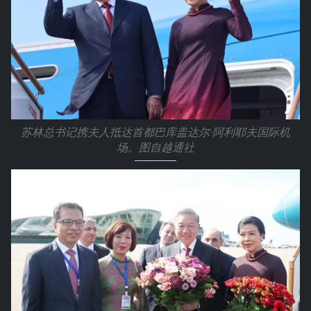
苏林总书记携夫人抵达首都巴库盖达尔·阿利耶夫国际机
场。图自越通社