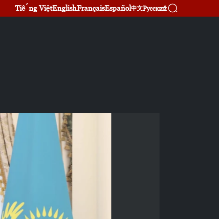
Tiếng Việt
English
Français
Español
Русский
中文