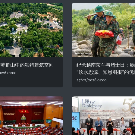
莽莽群山中的独特建筑空间
纪念越南荣军与烈士日：赓
“饮水思源、知恩图报”的优
026 01:00
27/07/2026 01:00