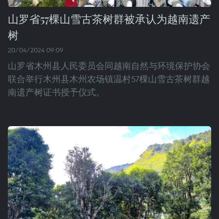
山罗省57棵山雪古茶树群被承认为越南遗产
树
20/04/2024 09:09
山罗省木州县人民委员会同越南自然与环境保护协会
联合举行木州县木州农场镇温村57棵山雪古茶树群越
南遗产树证书授予仪式。