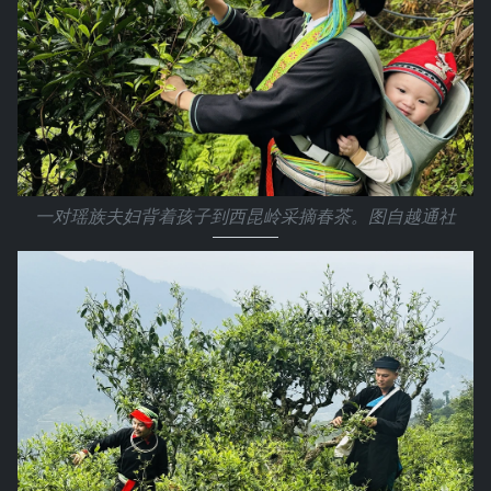
一对瑶族夫妇背着孩子到西昆岭采摘春茶。图自越通社