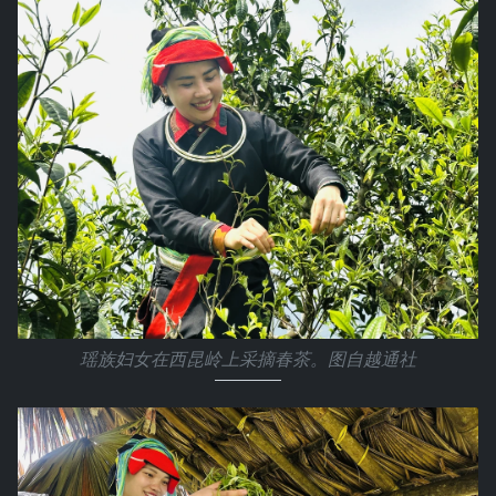
瑶族妇女在西昆岭上采摘春茶。图自越通社