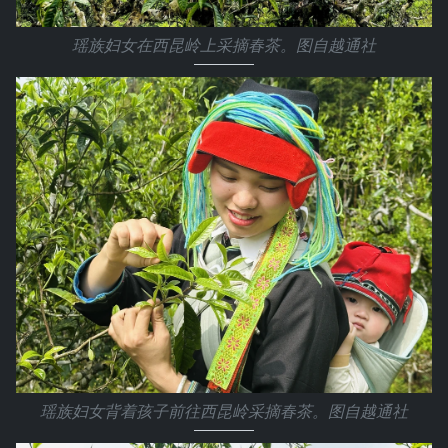
瑶族妇女在西昆岭上采摘春茶。图自越通社
瑶族妇女背着孩子前往西昆岭采摘春茶。图自越通社