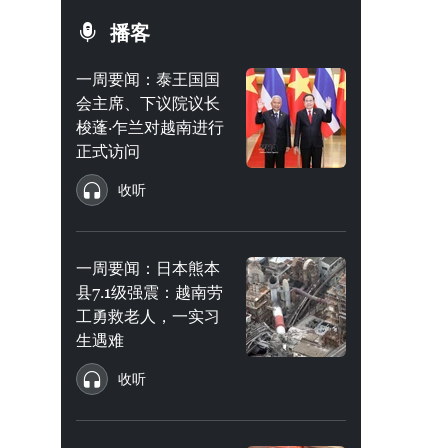
播客
一周要闻：泰王国国
会主席、下议院议长
梭蓬·乍兰对越南进行
正式访问
收听
一周要闻：日本熊本
县7.1级强震：越南劳
工勇救老人，一实习
生遇难
收听