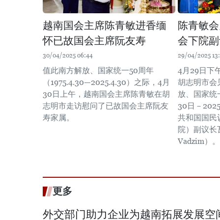
越南国会主席陈青敏进香缅
陈青敏会
怀已故国会主席阮友寿
会下院副
30/04/2025 06:44
29/04/2025 13
值此南方解放、国家统一50周年
4月29日
（1975.4.30—2025.4.30）之际，4月
胡志明市会
30日上午，越南国会主席陈青敏在胡
放、国家统一
志明市走访慰问了已故国会主席阮友
30日－20
寿家属。 ​
共和国国民
院）副议长瓦
Vadzim）。
更多
外交部门助力企业为越南拓展发展空