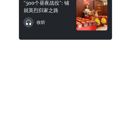
“500个昼夜战役”: 铺
就英烈归家之路
收听