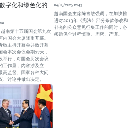
数字化和绿色化的
04/05/2025 12:43
越南国会主席陈青敏强调，在加快推
进对2013年《宪法》部分条款修改和
:02
补充的公众意见征集工作的同时，必
时，越南第十五届国会第九次
须确保全过程慎重、周密、严谨。
河内国会大厦隆重开幕。
青敏主持开幕会并致开幕
国会本次会议会期37天，
段举行，对国会历次会议
的工作量，内容涉及立
最高监督、国家各种大问
议、讨论并做出决定。