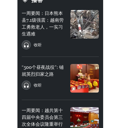
播客
一周要闻：日本熊本
县7.1级强震：越南劳
工勇救老人，一实习
生遇难
收听
“500个昼夜战役”: 铺
就英烈归家之路
收听
一周要闻：越共第十
四届中央委员会第三
次全体会议隆重举行