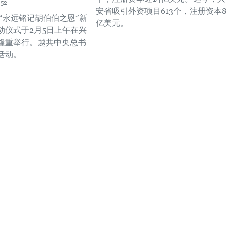
:52
安省吸引外资项目613个，注册资本8
年“永远铭记胡伯伯之恩”新
亿美元。
动仪式于2月5日上午在兴
隆重举行。越共中央总书
活动。