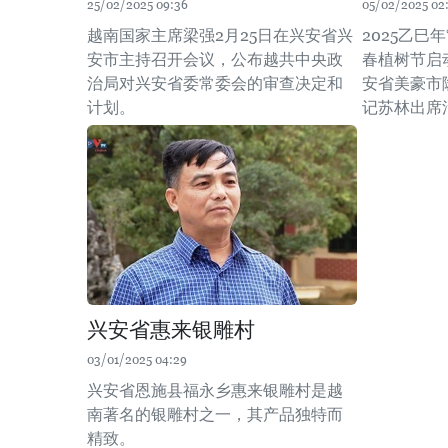
25/02/2025 09:36
05/02/2025 02
越南国家主席梁强2月25日在兴安省兴
2025乙巳
安市主持召开会议，公布越共中央政
春植树节启
治局对兴安省委常委会的审查决定和
安省美豪市
计划。
记苏林出席
兴安省惠来银雕村
03/01/2025 04:29
兴安省恩施县福永乡惠来银雕村是越
南著名的银雕村之一，其产品独特而
精致。