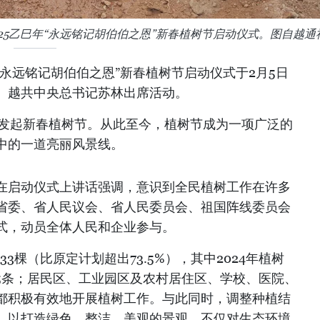
25乙巳年“永远铭记胡伯伯之恩”新春植树节启动仪式。图自越通
年“永远铭记胡伯伯之恩”新春植树节启动仪式于2月5日
。越共中央总书记苏林出席活动。
明主席发起新春植树节。从此至今，植树节成为一项广泛的
中的一道亮丽风景线。
在启动仪式上讲话强调，意识到全民植树工作在许多
省委、省人民议会、省人民委员会、祖国阵线委员会
式，动员全体人民和企业参与。
633棵（比原定计划超出73.5%），其中2024年植树
185条；居民区、工业园区及农村居住区、学校、医院、
都积极有效地开展植树工作。与此同时，调整种植结
，以打造绿色、整洁、美观的景观，不仅对生态环境