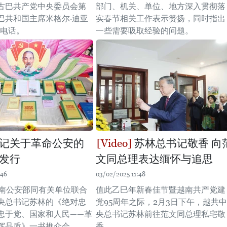
古巴共产党中央委员会第
部门、机关、单位、地方深入贯彻落
巴共和国主席米格尔·迪亚
实春节相关工作表示赞扬，同时指出
通电话。
一些需要吸取经验的问题。
记关于革命公安的
苏林总书记敬香 向
发行
文同总理表达缅怀与追思
:46
03/02/2025 11:48
越南公安部同有关单位联合
值此乙巳年新春佳节暨越南共产党建
央总书记苏林的《绝对忠
党95周年之际，2月3日下午，越共中
忠于党、国家和人民——革
央总书记苏林前往范文同总理私宅敬
辉品质》一书推介会。
香。