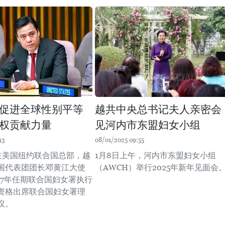
促进全球性别平等
越共中央总书记夫人亲密会
权贡献力量
见河内市东盟妇女小组
13
08/01/2025 09:55
，在美国纽约联合国总部，越
1月8日上午，河内市东盟妇女小组
国代表团团长邓黄江大使
（AWCH）举行2025年新年见面会
2027年任期联合国妇女署执行
资格出席联合国妇女署理
议。