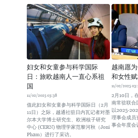
妇女和女童参与科学国际
越南愿为
日：旅欧越南人一直心系祖
和女性赋
国
11/02/2025 03:
2月10日
11/02/2025 03:38
南常驻联合
值此妇女和女童参与科学国际日（2月
以2025-
11日）之际，越通社驻日内瓦记者对墨
理事会成员
尔本大学博士研究生、欧洲核子研究
事会年度会
中心 (CERN) 物理学家范黎河秋（Joni
Phạm）进行了采访。