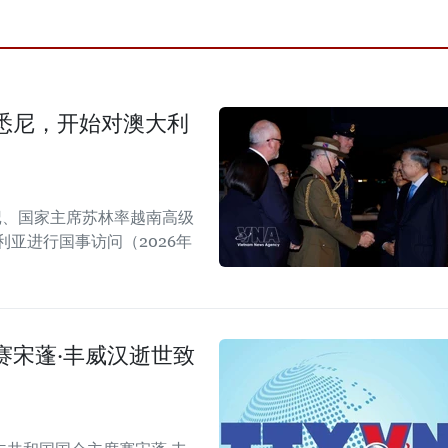
悉尼，开始对澳大利
书记、国家主席苏林率越南高级
亚进行国事访问（2026年
赛宋蓬·丰威汉逝世致