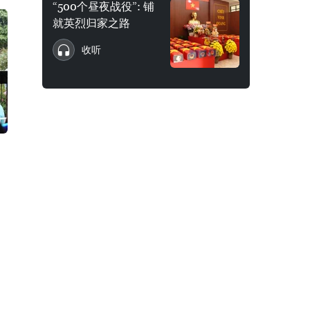
“500个昼夜战役”: 铺
就英烈归家之路
收听
。