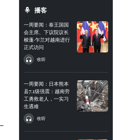
播客
一周要闻：泰王国国
会主席、下议院议长
梭蓬·乍兰对越南进行
正式访问
收听
一周要闻：日本熊本
县7.1级强震：越南劳
工勇救老人，一实习
生遇难
收听