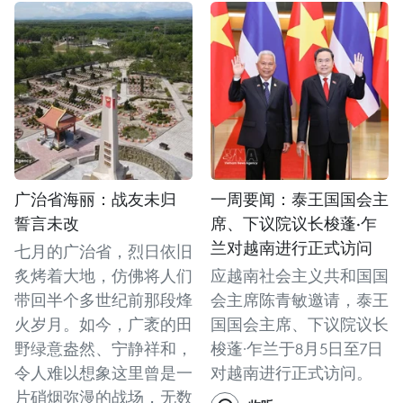
广治省海丽：战友未归
一周要闻：泰王国国会主
誓言未改
席、下议院议长梭蓬·乍
兰对越南进行正式访问
七月的广治省，烈日依旧
炙烤着大地，仿佛将人们
应越南社会主义共和国国
带回半个多世纪前那段烽
会主席陈青敏邀请，泰王
火岁月。如今，广袤的田
国国会主席、下议院议长
野绿意盎然、宁静祥和，
梭蓬·乍兰于8月5日至7日
令人难以想象这里曾是一
对越南进行正式访问。
片硝烟弥漫的战场，无数