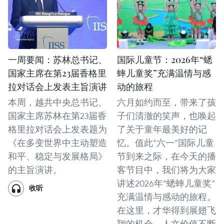
一周要闻：苏林总书记、
国际儿童节：2026年“蟋
国家主席在第23届香格里
蟀儿童奖”充满温情与感
拉对话会上发表主旨演讲
动的旅程
本周，越共中央总书记、
六月如约而至，带来了孩
国家主席苏林在第23届香
子们清澈的笑声，也唤起
格里拉对话会上发表题为
了关于童年最美好的记
《在多变世界中主动塑造
忆。值此“六一”国际儿童
和平、稳定与发展格局》
节到来之际，在今天的播
的主旨演讲。
客节目中，我们将为大家
讲述2026年“蟋蟀儿童奖”
收听
充满温情与感动的旅程。
在这里，才华得到展翅飞
翔的机会，人文价值不断