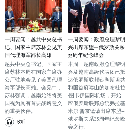
一周要闻：越共中央总书
一周要闻：政府总理黎明
记、国家主席苏林会见美
兴出席东盟—俄罗斯关系
国代理海军部长高雄
35周年纪念峰会
越共中央总书记、国家主
本周，越南政府总理黎明
席苏林本周在国家主席办
兴及越南高级代表团已抵
公厅驻地会见了美国代理
达俄罗斯联邦鞑靼斯坦共
海军部长高雄。会见中，
和国首府喀山的加布杜拉
苏林强调，越南始终将美
·图卡伊国际机场，开始
国视为具有首要战略意义
应俄罗斯联邦总统弗拉基
的重要伙伴。
米尔·普京邀请出席东盟—
俄罗斯关系35周年纪念峰
收听
会之行。