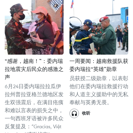
“感谢，越南！”：委内瑞
一周要闻：越南救援队获
拉地震灾后民众的感激之
委内瑞拉“英雄”勋章
声
员获授二级勋章，以表彰
6月24日委内瑞拉拉瓜伊
他们在委内瑞拉救援行动
拉州普拉亚格兰德地区发
和人道主义援助中的无私
生双强震后，在满目疮痍
奉献与英勇无畏。
和难以言表的损失之中，
收听
一句西班牙语被许多民众
反复提及：“Gracias, Việt