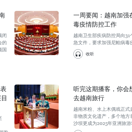
南
一周要闻：越南加强
毒疫情防控工作
满闭
越南卫生部疾病防控局向3
会的
急文件，要求加强尼帕病毒
顾国
收听
。
代表
听完这期播客，你会
展目
去越南旅行
越南米粉、水上木偶戏正式
非物质文化遗产，多个地方
至
沙坝更成为2025年亚洲旅