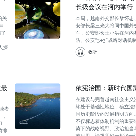
长级会议在河内举行
的关
本周，越南外交部长黎怀忠
年
安部长梁三光大将同中国外
启了
军，公安部长王小洪在河内
防、公安“3+3”战略对话
人探
收听
大最
依宪治国：新时代国
在建设与完善越南社会主义
终处于基础性地位，确立法
其读者
同历史阶段的发展指明方向
一。
不仅标志着体制机制的重要
印
势下的战略视野、政治担当
的排
节目里，请跟我们一起谈一