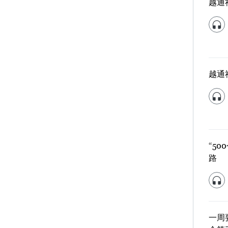
越通
越通
“5
路
一周