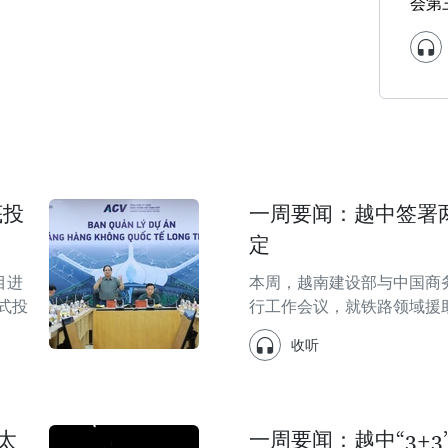
会第
底投
一周要闻：越中签署
定
目进
本周，越南建设部与中国商
式投
行工作会议，就铁路领域援
收听
太
一周要闻：越中“3+