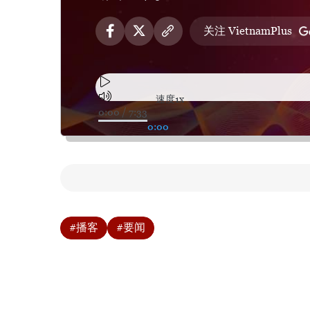
关注 VietnamPlus
速度
1x
0:00
/
7:33
0:00
#播客
#要闻