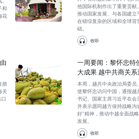
氛。
他国际机制作出了重要贡献。
子和
推动国家发展、与各国建立
梅花
在错综复杂的区域和全球背
础。
收听
须由
一周要闻：黎怀忠特
大成果 越中共商关系
疫措
本周，越共中央政治局委员
海关
使黎怀忠访问中国，通报越
出口
书记、国家主席习近平在会
并表示愿同越方保持战略沟通
好”精神，推动中越全面战
发展。
收听