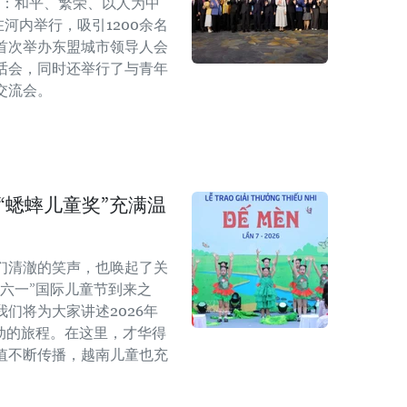
来：和平、繁荣、以人为中
在河内举行，吸引1200余名
首次举办东盟城市领导人会
话会，同时还举行了与青年
交流会。
年“蟋蟀儿童奖”充满温
们清澈的笑声，也唤起了关
六一”国际儿童节到来之
们将为大家讲述2026年
动的旅程。在这里，才华得
值不断传播，越南儿童也充
。