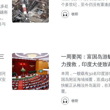
个多世纪，至今仍没有重逢
成多处
越南
收听
人。
任与
三
一周要闻：富国岛游
力搜救，印度大使致
都河
本周，一艘载有32名印度游
家安
国岛附近海域倾覆，造成1
快艇正从梅汝外岛返回，在离
覆。
收听