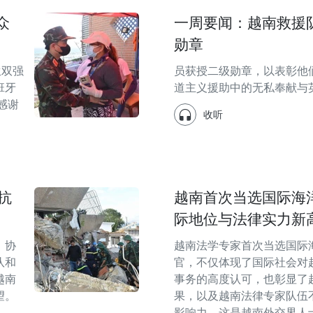
众
一周要闻：越南救援队
勋章
生双强
员获授二级勋章，以表彰他
班牙
道主义援助中的无私奉献与
“感谢
收听
抗
越南首次当选国际海
际地位与法律实力新
，协
越南法学专家首次当选国际海
队和
官，不仅体现了国际社会对
越南
事务的高度认可，也彰显了
望。
果，以及越南法律专家队伍
影响力。这是越南外交界人