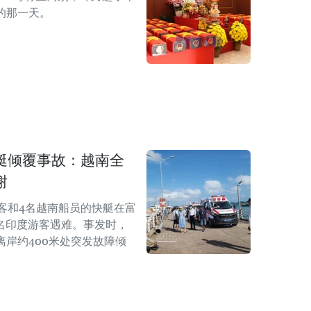
的那一天。
艇倾覆事故：越南全
谢
客和4名越南船员的快艇在富
5名印度游客遇难。事发时，
岸约400米处突发故障倾