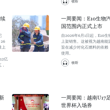
收听
连续
一周要闻：E10生物
国范围内正式上市
纪
自2026年6月1日起，E1
26
上架销售。这被视为越南能
量上
旨在减少对化石燃料的依赖
使用。
12亿
收听
瓦，
新
一周要闻：越南U17
世界杯入场券