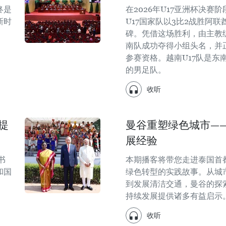
终是
在2026年U17亚洲杯决赛
新时
U17国家队以3比2战胜阿联
碑。凭借这场胜利，由主教练Cri
南队成功夺得小组头名，并正
参赛资格。越南U17队是东
的男足队。
收听
提
曼谷重塑绿色城市—
展经验
书
本期播客将带您走进泰国首
和国
绿色转型的实践故事。从城
到发展清洁交通，曼谷的探
持续发展提供诸多有益启示
收听