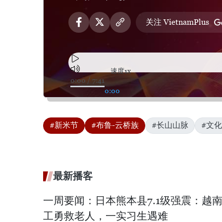
关注 VietnamPlus
速度
1x
0:00
/
7:41
0:00
#新米节
#布鲁-云桥族
#长山山脉
#文
最新播客
一周要闻：日本熊本县7.1级强震：越
工勇救老人，一实习生遇难