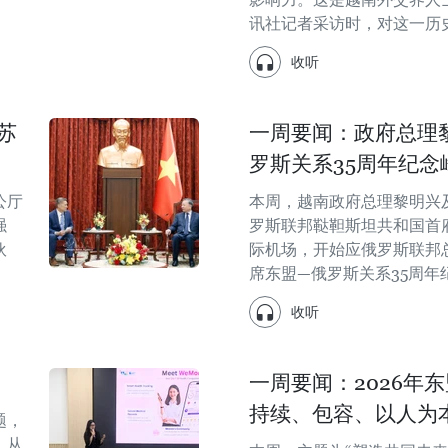
讯社记者采访时，对这一历
收听
苏
一周要闻：政府总理
罗斯关系35周年纪念
公厅
本周，越南政府总理黎明兴
强
罗斯联邦鞑靼斯坦共和国首
伙
际机场，开始应俄罗斯联邦
席东盟—俄罗斯关系35周年
收听
一周要闻：2026年
持续、包容、以人为
题，
。从