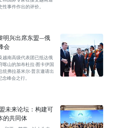
史性事件作出的评价。
黎明兴出席东盟—俄
峰会
及越南高级代表团已抵达俄
府喀山的加布杜拉·图卡伊国
总统弗拉基米尔·普京邀请出
纪念峰会之行。
东盟未来论坛：构建可
本的共同体