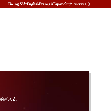
Tiếng Việt
English
Français
Español
Русский
中文
族的新米节。