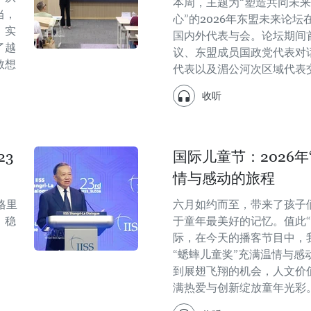
本周，主题为“塑造共同未
当，
心”的2026年东盟未来论坛
、实
国内外代表与会。论坛期间
了越
议、东盟成员国政党代表对
敢想
代表以及湄公河次区域代表
收听
3
国际儿童节：2026
情与感动的旅程
格里
六月如约而至，带来了孩子
、稳
于童年最美好的记忆。值此“
际，在今天的播客节目中，我
“蟋蟀儿童奖”充满温情与感
到展翅飞翔的机会，人文价
满热爱与创新绽放童年光彩