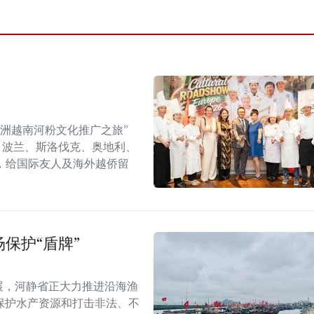
年欧洲越南河粉文化推广之旅”
6）在捷克、波兰、斯洛伐克、奥地利、
，给国际友人及海外越侨留
保护“盾牌”
展，河静省正大力推进沿海渔
保护水产资源和打击非法、不