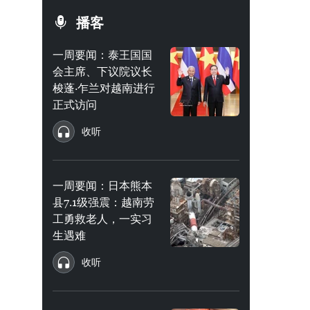
播客
一周要闻：泰王国国
会主席、下议院议长
梭蓬·乍兰对越南进行
正式访问
收听
一周要闻：日本熊本
县7.1级强震：越南劳
工勇救老人，一实习
生遇难
收听