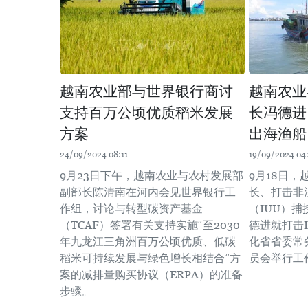
越南农业部与世界银行商讨
越南农业
支持百万公顷优质稻米发展
长冯德进
方案
出海渔船
24/09/2024 08:11
19/09/2024 04
9月23日下午，越南农业与农村发展部
9月18日
副部长陈清南在河内会见世界银行工
长、打击非
作组，讨论与转型碳资产基金
（IUU）
（TCAF）签署有关支持实施“至2030
德进就打击
年九龙江三角洲百万公顷优质、低碳
化省省委常
稻米可持续发展与绿色增长相结合”方
员会举行工
案的减排量购买协议（ERPA）的准备
步骤。