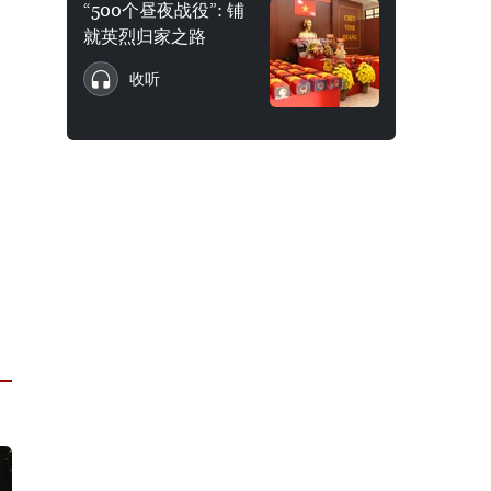
“500个昼夜战役”: 铺
就英烈归家之路
收听