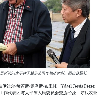
·布里托访问太平种子股份公司作物研究所。图自越通社
达尔·赫苏斯·佩泽斯·布里托（Ydael Jesús Pézez
业部工作代表团与太平省人民委员会交流经验，寻找农业