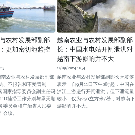
与农村发展部副部
越南农业与农村发展部副部
：更加密切地监控
长：中国水电站开闸泄洪对
越南下游影响并不大
:23
11/09/2024 11:54
，越南农业与农村发展部副部
越南农业与农村发展部副部长阮黄侠
法、不报告和不受管制
表示，自9月11日下午2时起，中国在
捕捞国家指导委员会副主任冯
泸江上游进行开闸泄洪，但下泄流量
IUU捕捞工作分别与承天顺
较小，仅为250立方米/秒，对越南下
务委员会和广治省人民委
游影响并不大。
作会议。