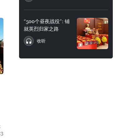
“500个昼夜战役”: 铺
就英烈归家之路
收听
是
3