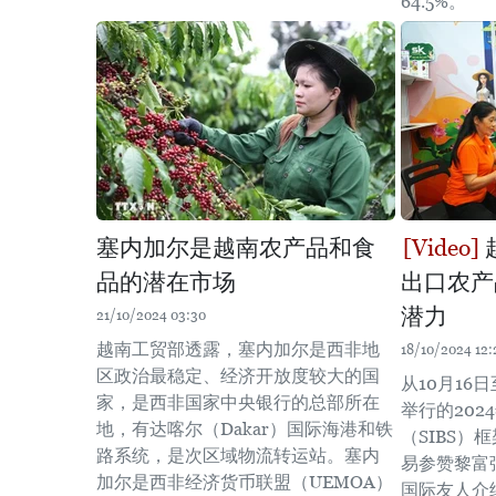
64.5%。
塞内加尔是越南农产品和食
品的潜在市场
出口农产
潜力
21/10/2024 03:30
越南工贸部透露，塞内加尔是西非地
18/10/2024 12:
区政治最稳定、经济开放度较大的国
从10月16
家，是西非国家中央银行的总部所在
举行的20
地，有达喀尔（Dakar）国际海港和铁
（SIBS）
路系统，是次区域物流转运站。塞内
易参赞黎富
加尔是西非经济货币联盟（UEMOA）
国际友人介