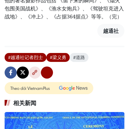
他的著名摄影作品包括 《留下来的瞬间》、《烟火
包围美国战机》、《渔水女炮兵》、《驾驶坦克进入
战地》、《冲上》、《占据364据点》等等。（完）
越通社
#越通社记者烈士
#梁义勇
#道路
Theo dõi VietnamPlus
相关新闻