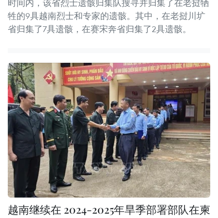
时间内，该省烈士遗骸归集队搜寻并归集了在老挝牺
牲的9具越南烈士和专家的遗骸。其中，在老挝川圹
省归集了7具遗骸，在赛宋奔省归集了2具遗骸。
越南继续在 2024-2025年旱季部署部队在柬