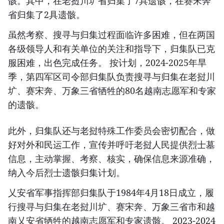
骸。其中，在老挝川圹省归集了7具遗骸，在赛宋奔
省归集了2具遗骸。
虽然考察、搜寻与归集过程面临许多困难，但在两国
各级领导人和有关单位的关注和指导下，归集队已克
服困难，出色完成任务。 按计划，2024-2025年旱
季，第四军区司令部归集队负责搜寻与归集在老挝川
圹、赛宋奔、万象三省牺牲的80名越南志愿军和专家
的遗骸。
此外，归集队还与老挝特殊工作委员会密切配合，做
好对外和民运工作，宣传并呼吁老挝人民提供烈士墓
信息，主动掌握、考察、核实，确保信息来源准确，
纳入今后烈士遗骸归集计划。
乂安省军事指挥部归集队于1984年4月18日成立，履
行搜寻与归集在老挝川圹、赛宋奔、万象三省市和越
南乂安省牺牲的越南志愿军和专家遗骸。 2023-2024