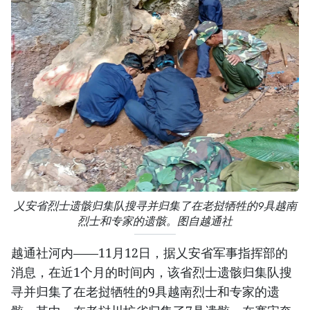
乂安省烈士遗骸归集队搜寻并归集了在老挝牺牲的9具越南
烈士和专家的遗骸。图自越通社
越通社河内——11月12日，据乂安省军事指挥部的
消息，在近1个月的时间内，该省烈士遗骸归集队搜
寻并归集了在老挝牺牲的9具越南烈士和专家的遗