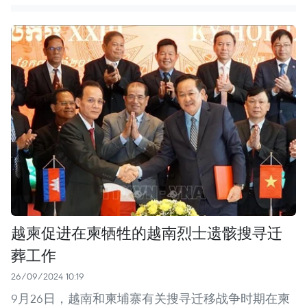
越柬促进在柬牺牲的越南烈士遗骸搜寻迁
葬工作
26/09/2024 10:19
9月26日，越南和柬埔寨有关搜寻迁移战争时期在柬