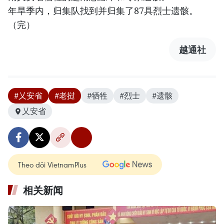
年旱季内，归集队找到并归集了87具烈士遗骸。
（完）
越通社
#乂安省
#老挝
#牺牲
#烈士
#遗骸
乂安省
Theo dõi VietnamPlus
相关新闻