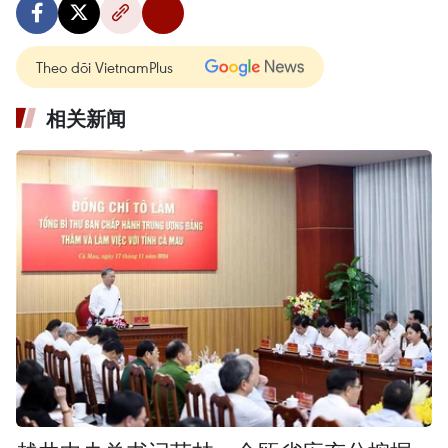
Theo dõi VietnamPlus
相关新闻