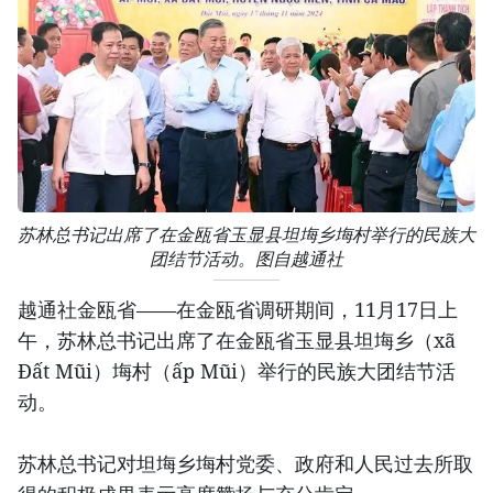
苏林总书记出席了在金瓯省玉显县坦㙁乡㙁村举行的民族大
团结节活动。图自越通社
越通社金瓯省——在金瓯省调研期间，11月17日上
午，苏林总书记出席了在金瓯省玉显县坦㙁乡（xã
Đất Mũi）㙁村（ấp Mũi）举行的民族大团结节活
动。
苏林总书记对坦㙁乡㙁村党委、政府和人民过去所取