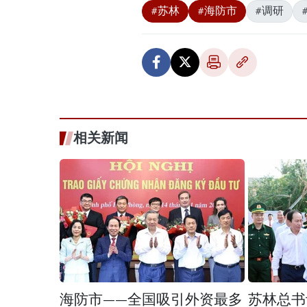
#苏林
#海防市
#调研
相关新闻
海防市——全国吸引外资最多
苏林总书