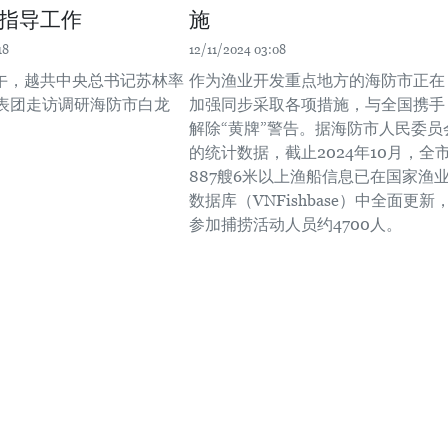
指导工作
施
18
12/11/2024 03:08
上午，越共中央总书记苏林率
作为渔业开发重点地方的海防市正在
表团走访调研海防市白龙
加强同步采取各项措施，与全国携手
解除“黄牌”警告。据海防市人民委员
的统计数据，截止2024年10月，全
887艘6米以上渔船信息已在国家渔
数据库（VNFishbase）中全面更新
参加捕捞活动人员约4700人。