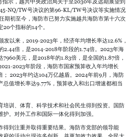
W号指示，越共中央政治局关于至2030年及远期展望到
5-NQ/TW号决议的第96-KL/TW号决议等实施情况
从任期初至今，海防市已努力实施越共海防市第十六次
20个指标的14个。
以来，2019-2023年，经济年均增长率达12.6%，
.44倍，是2014-2018年阶段的1.74倍。2023年海
60美元，是2018年的1.83倍，是全国的1.87倍，
021-2023年阶段，海防市国家预算收入年均增长
倍； 2023年约达104万亿越盾。2024年前9月，海防
总值增长率达9.77%，预算收入和出口增速都相当
育培训、体育、科学技术和社会民生得到投资。国防
维护。对外工作和国际一体化得到加强。
作得到注重并取得重要结果。海防市党部的领导能
政府的活动出现许多创新，并更加效力效果。全民大