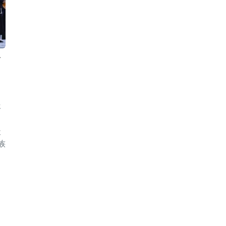
南
年
天
族