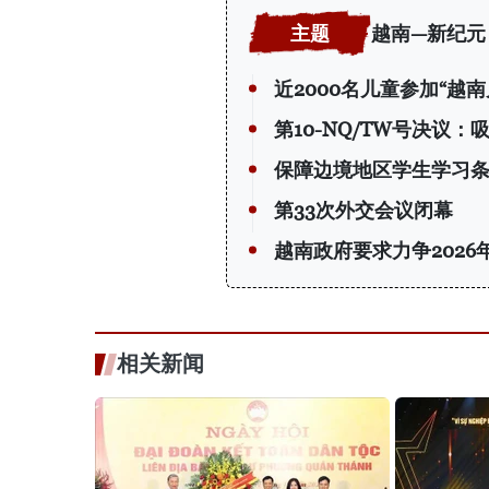
越南—新纪元
近2000名儿童参加“越
第10-NQ/TW号决议
保障边境地区学生学习
第33次外交会议闭幕
越南政府要求力争2026
相关新闻