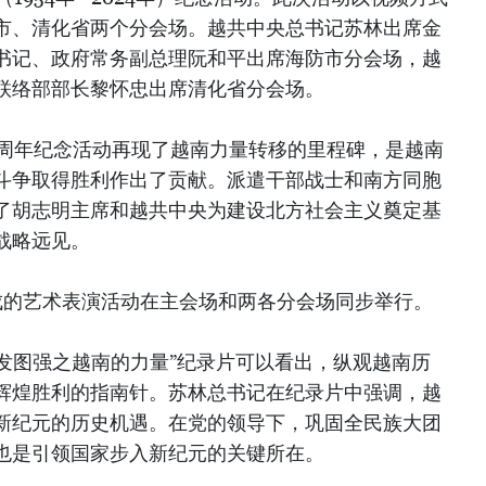
市、清化省两个分会场。越共中央总书记苏林出席金
书记、政府常务副总理阮和平出席海防市分会场，越
联络部部长黎怀忠出席清化省分会场。
0周年纪念活动再现了越南力量转移的里程碑，是越南
斗争取得胜利作出了贡献。派遣干部战士和南方同胞
了胡志明主席和越共中央为建设北方社会主义奠定基
战略远见。
成的艺术表演活动在主会场和两各分会场同步举行。
奋发图强之越南的力量”纪录片可以看出，纵观越南历
辉煌胜利的指南针。苏林总书记在纪录片中强调，越
新纪元的历史机遇。在党的领导下，巩固全民族大团
也是引领国家步入新纪元的关键所在。