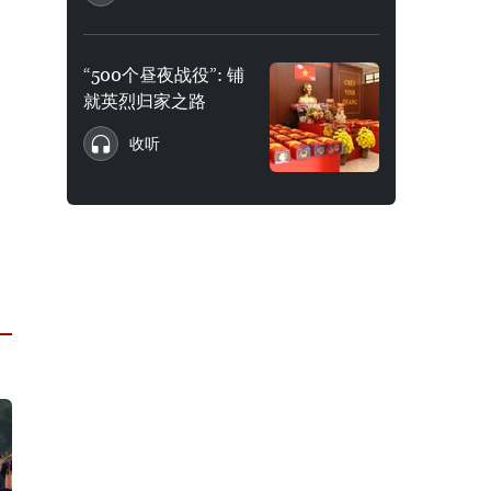
“500个昼夜战役”: 铺
就英烈归家之路
收听