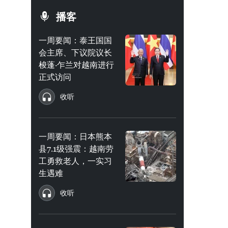
播客
一周要闻：泰王国国
会主席、下议院议长
梭蓬·乍兰对越南进行
正式访问
收听
一周要闻：日本熊本
县7.1级强震：越南劳
工勇救老人，一实习
生遇难
收听