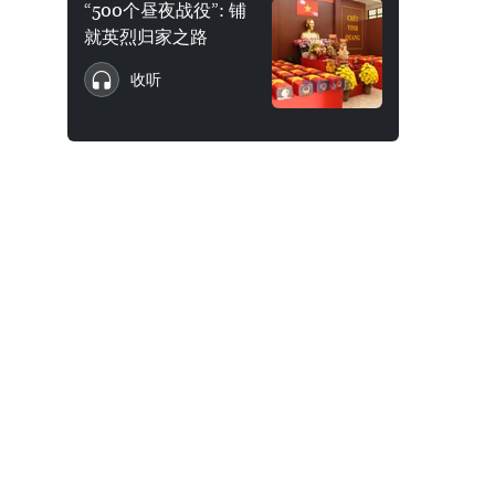
“500个昼夜战役”: 铺
就英烈归家之路
收听