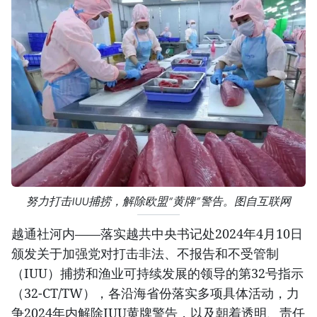
努力打击IUU捕捞，解除欧盟“黄牌”警告。图自互联网
越通社河内——落实越共中央书记处2024年4月10日
颁发关于加强党对打击非法、不报告和不受管制
（IUU）捕捞和渔业可持续发展的领导的第32号指示
（32-CT/TW），各沿海省份落实多项具体活动，力
争2024年内解除IUU黄牌警告，以及朝着透明、责任