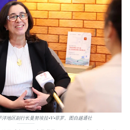
洋地区副行长曼努埃拉•V•菲罗。图自越通社