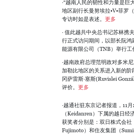
·“越南人民的韧性和力量是巨
地区副行长曼努埃拉•V•菲罗（Ma
专访时如是表述。
更多
· 值此越共中央总书记苏林携夫
行正式访问期间，以部长阮鸿延
能源有限公司（TNB）举行工
·越南政府总理范明政对多米
加勒比地区的关系进入新的阶
冈萨雷斯·塞斯(Ruvislei G
评价。
更多
·越通社驻东京记者报道，11
（Keidanren）下属的
获奖者分别是：双日株式会社（So
Fujimoto）和住友集团（Su