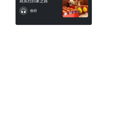
就英烈归家之路
收听