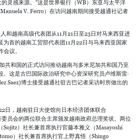
大的灵感来源。”这是世界银行（WB）东亚与太平洋
nuela V. Ferro）在访问越南期间接受越通社记者
人和越南高级代表团从11月21日至23日对马来西亚进
为首的越南工贸部代表团11月22日与马来西亚国家
作会议。
尼加共和国的正式访问推动越南与多米尼加共和国乃至
段。这是古巴国际政治研究中心资深研究员卢维斯雷·
onzález Saez)博士接受越通社驻古巴记者采访时所做出的
月22日，越南驻日大使馆向日本经济团体联合
越日经济委员会的两位联合主席颁发越南政府总理奖状。两位
jitz）社长兼首席执行官藤本雅义（Masayoshi
mitomo）社长兼首席执行官上野真悟（Shingo