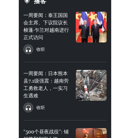
播客
一周要闻：泰王国国
会主席、下议院议长
梭蓬·乍兰对越南进行
正式访问
收听
一周要闻：日本熊本
县7.1级强震：越南劳
工勇救老人，一实习
生遇难
收听
“500个昼夜战役”: 铺