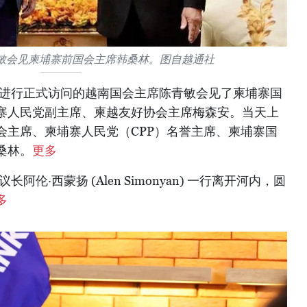
敏会见柬埔寨前国会主席韩桑林。图自越通社
埔寨进行正式访问的越南国会主席陈青敏会见了柬埔寨国
寨人民党副主席、柬越友好协会主席梅森安。当天上
会主席、柬埔寨人民党（CPP）名誉主席、柬埔寨国
桑林。
更多
长阿伦·西蒙扬 (Alen Simonyan) 一行离开河内，圆
多