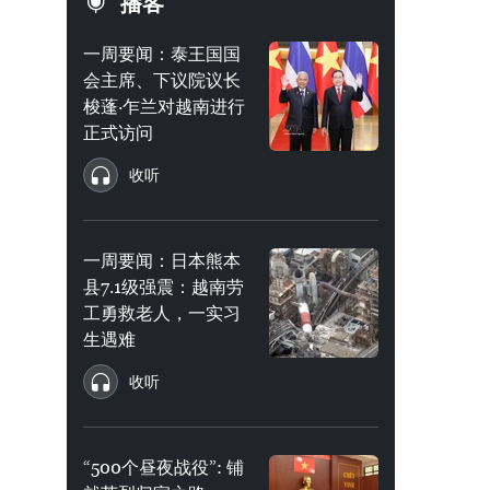
播客
一周要闻：泰王国国
会主席、下议院议长
梭蓬·乍兰对越南进行
正式访问
收听
一周要闻：日本熊本
县7.1级强震：越南劳
工勇救老人，一实习
生遇难
收听
“500个昼夜战役”: 铺