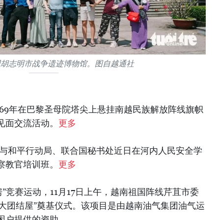
观胡志明市战争遗迹博物馆。图自越通社
969年在巴黎圣母院塔尖上悬挂南越民族解放阵线旗帜
见面交流活动。
更多
室与和平行动局、联合国秘书处近日在河内人民安全学
察教官培训班。
更多
房”竞赛运动，11月17日上午，越南祖国阵线芹苴市委
“大团结屋”奠基仪式。该项目是由越南油气集团油气运
困户提供的资助。