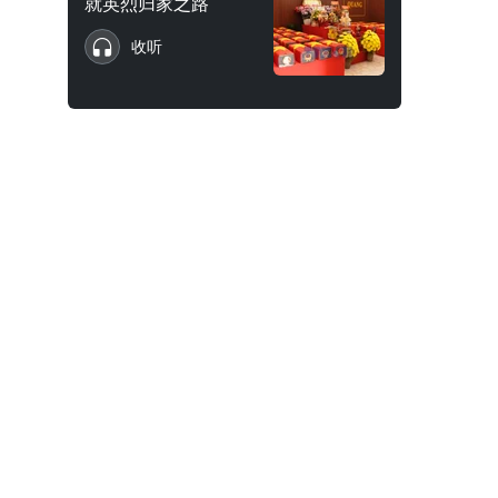
就英烈归家之路
收听