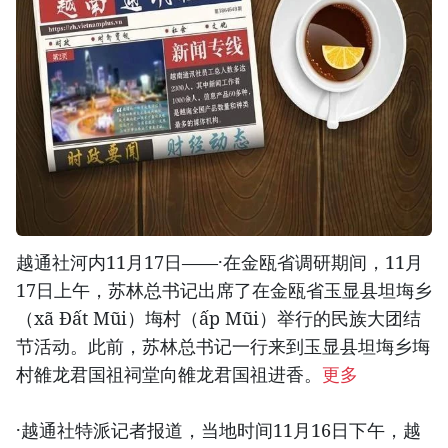
越通社河内11月17日——·在金瓯省调研期间，11月
17日上午，苏林总书记出席了在金瓯省玉显县坦㙁乡
（xã Đất Mũi）㙁村（ấp Mũi）举行的民族大团结
节活动。此前，苏林总书记一行来到玉显县坦㙁乡㙁
村雒龙君国祖祠堂向雒龙君国祖进香。
更多
·越通社特派记者报道，当地时间11月16日下午，越