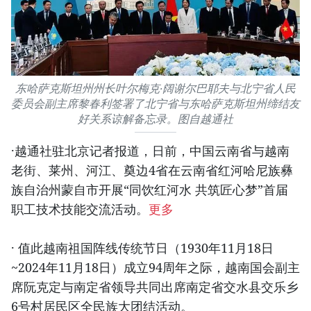
东哈萨克斯坦州州长叶尔梅克∙阔谢尔巴耶夫与北宁省人民
委员会副主席黎春利签署了北宁省与东哈萨克斯坦州缔结友
好关系谅解备忘录。图自越通社
·越通社驻北京记者报道，日前，中国云南省与越南
老街、莱州、河江、奠边4省在云南省红河哈尼族彝
族自治州蒙自市开展“同饮红河水 共筑匠心梦”首届
职工技术技能交流活动。
更多
· 值此越南祖国阵线传统节日（1930年11月18日
~2024年11月18日）成立94周年之际，越南国会副主
席阮克定与南定省领导共同出席南定省交水县交乐乡
6号村居民区全民族大团结活动。