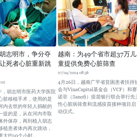
胡志明市，争分夺
越南：为49个省市超37万儿
时让死者心脏重新跳
童提供免费心脏筛查
27/04/2024 08:56
4月26日，越南广平省贫困患者扶持
:02
会与VinaCapital基金会（VCF）和赛
下午，胡志明市医药大学医院
诺菲（Sanofi）疫苗银行联合举行先
心脏移植手术，使用的是
性心脏病筛查和流感疫苗接种项目启
河内去世的年轻人捐献的
动仪式。
一提的是，从在河内市取
体外保存，再到植入胡志
移植患者体内再次跳动，
要大约10个小时。