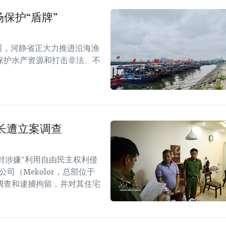
保护“盾牌”
展，河静省正大力推进沿海渔
保护水产资源和打击非法、不
长遭立案调查
对涉嫌“利用自由民主权利侵
司（Mekolor，总部位于
调查和逮捕拘留，并对其住宅