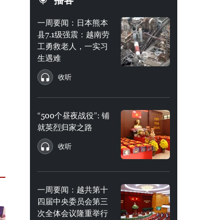
播客
一周要闻：日本熊本
县7.1级强震：越南劳
工勇救老人，一实习
生遇难
收听
“500个昼夜战役”: 铺
就英烈归家之路
收听
一周要闻：越共第十
四届中央委员会第三
次全体会议隆重举行