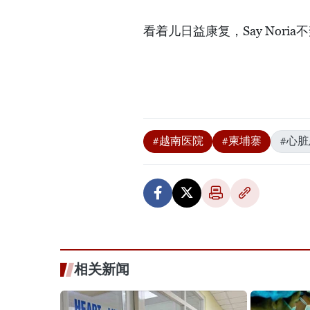
看着儿日益康复，Say Nor
#越南医院
#柬埔寨
#心
相关新闻