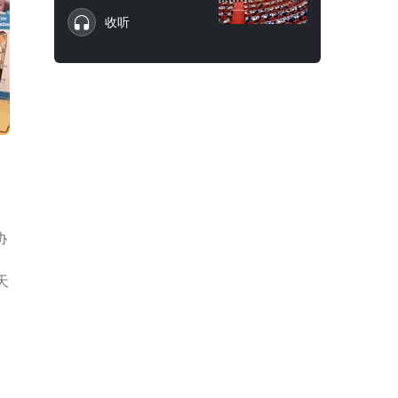
收听
协
天