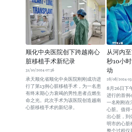
顺化中央医院创下跨越南心
从河内至
脏移植手术新纪录
秒10小
动
31/10/2024 07:56
承天顺化省顺化中央医院刚刚成功进
28/08/2024 03
行了第13例心脏移植手术，为一名患
8月26日
有终末期心力衰竭的男性患者点燃生
进行的首例
命之光。此次手术为该医院创造越南
一名刚刚在
心脏移植手术的新纪录。
心脏。值得
出心脏，到
明市的心脏
整个过程仅