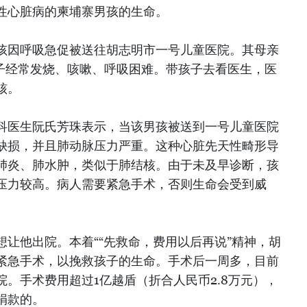
性心脏病的柬埔寨男孩的生命。
孩因呼吸急促被送往胡志明市一号儿童医院。其母亲
，她儿子经常发烧、咳嗽、呼吸困难。带孩子去看医生，医
核。
科医生阮氏芳珠表示，当该男孩被送到一号儿童医院
缺损，并且肺动脉压力严重。这种心脏先天性畸形导
肺炎、肺水肿，类似于肺结核。由于未及早诊断，孩
压力较高。病人需要紧急手术，否则生命会受到威
让他出院。本着““先救命，费用以后再说”精神，胡
紧急手术，以挽救孩子的生命。手术后一周多，目前
。手术费用超过1亿越盾（折合人民币2.8万元），
捐款的。