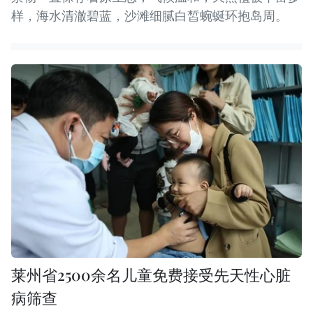
样，海水清澈碧蓝，沙滩细腻白皙蜿蜒环抱岛周。
莱州省2500余名儿童免费接受先天性心脏
病筛查